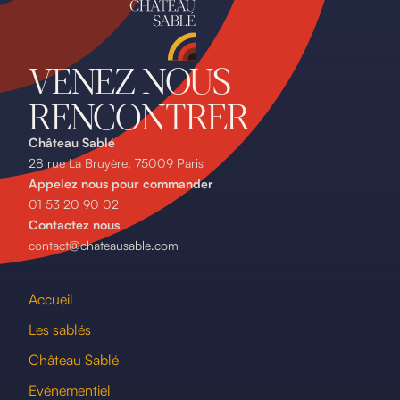
VENEZ NOUS
RENCONTRER
Château Sablé
28 rue La Bruyère, 75009 Paris
Appelez nous pour commander
01 53 20 90 02
Contactez nous
contact@chateausable.com
Accueil
Les sablés
Château Sablé
Evénementiel