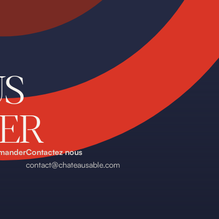
US
ER
mmander
Contactez nous
contact@chateausable.com