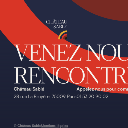
VENEZ NO
RENCONTR
Château Sablé
Appelez nous pour co
28 rue La Bruyère, 75009 Paris
01 53 20 90 02
© Château Sablé
Mentions légales