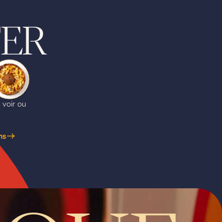
TER
 voir ou
ns