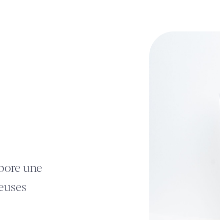
rbore une
euses